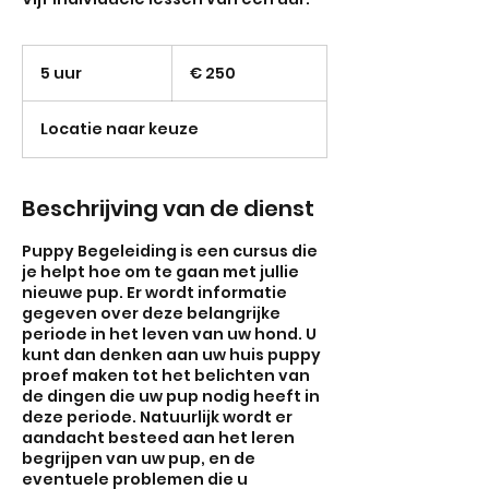
250
euro
5 uur
5
€ 250
u
u
Locatie naar keuze
r
Beschrijving van de dienst
Puppy Begeleiding is een cursus die
je helpt hoe om te gaan met jullie
nieuwe pup. Er wordt informatie
gegeven over deze belangrijke
periode in het leven van uw hond. U
kunt dan denken aan uw huis puppy
proef maken tot het belichten van
de dingen die uw pup nodig heeft in
deze periode. Natuurlijk wordt er
aandacht besteed aan het leren
begrijpen van uw pup, en de
eventuele problemen die u