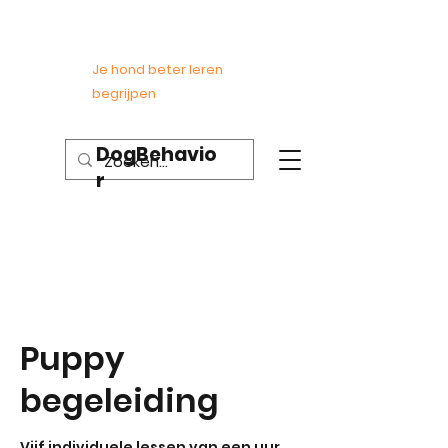
Je hond beter leren
begrijpen
DogBehavio
r
Puppy
begeleiding
Vijf individuele lessen van een uur.